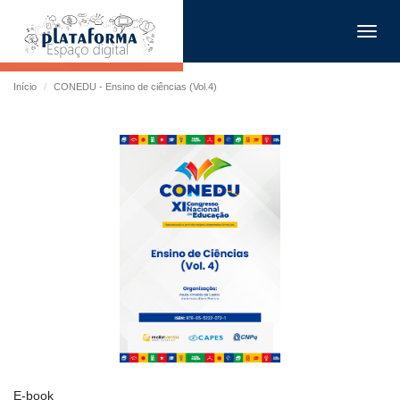
Toggl
navig
Início
CONEDU - Ensino de ciências (Vol.4)
E-book