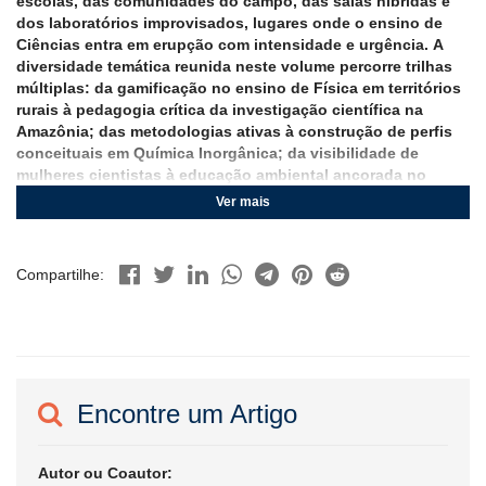
escolas, das comunidades do campo, das salas híbridas e
dos laboratórios improvisados, lugares onde o ensino de
Ciências entra em erupção com intensidade e urgência.
A
diversidade temática reunida neste volume percorre trilhas
múltiplas: da gamificação no ensino de Física em territórios
rurais à pedagogia crítica da investigação científica na
Amazônia; das metodologias ativas à construção de perfis
conceituais em Química Inorgânica; da visibilidade de
mulheres cientistas à educação ambiental ancorada no
enfrentamento aos agrotóxicos. Cada capítulo, a seu modo,
Ver mais
tensiona a rigidez dos currículos hegemônicos e convoca
uma práxis educativa comprometida com a contextualização,
com a dialogicidade e com a justiça epistemológica.
É nesse
Compartilhe:
entrecruzar de vozes e territórios que se delineia uma
coletânea que não teme o rigor teórico, mas tampouco
abdica da sensibilidade pedagógica. Como já foi dito por um
grande educador, ensinar exige escutar, e os relatos aqui
apresentados escutam os sujeitos, suas práticas, saberes e
territórios. A ciência, nesta obra, não é um saber absoluto,
Encontre um Artigo
mas uma linguagem em disputa, aberta à crítica e à
reinvenção.
Para o caro leitor, em especial o professor de
Ciências, este livro oferece não fórmulas prontas, mas
Autor ou Coautor:
ferramentas para repensar a mediação didática em diálogo