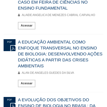
não é o fim, mas o começo. É convite à partilha, à pesquisa
CASO EM FEIRA DE CIÊNCIAS NO
colaborativa e à formação docente que se compromete com
ENSINO FUNDAMENTAL
a transformação social. Que cada leitura aqui feita possa
ALAIDE ANGELICA DE MENEZES CABRAL CARVALHO
provocar inquietações férteis, que ressoem em outras
práticas e, sobretudo, fortaleça a presença insurgente da
Ciência.
Acessar
Boa leitura.
A EDUCAÇÃO AMBIENTAL COMO
PDF
ENFOQUE TRANSVERSAL NO ENSINO
DE BIOLOGIA: DESENVOLVENDO AÇÕES
DIDÁTICAS A PARTIR DAS CRISES
AMBIENTAIS
ALAN DE ANGELES GUEDES DA SILVA
Acessar
A EVOLUÇÃO DOS OBJETIVOS DO
PDF
ENSINO DE BIOLOGIA NO BRASIL: DA