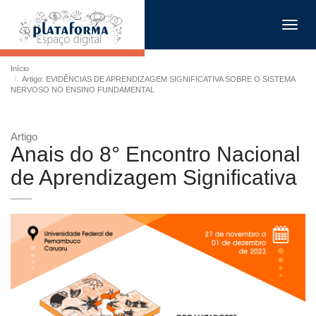
Toggl
navig
Início
Artigo: EVIDÊNCIAS DE APRENDIZAGEM SIGNIFICATIVA SOBRE O SISTEMA
NERVOSO NO ENSINO FUNDAMENTAL
Artigo
Anais do 8° Encontro Nacional
de Aprendizagem Significativa