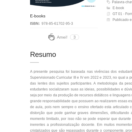
Palavra-chaves
E-book
GT 01 - For
E-books
Publicado e
ISBN:
978-85-61702-95-3
Amei!
3
Resumo
A presente pesquisa foi baseada nas vivências dos estudan
Supervisionado Curricular III e IV em 2022 e 2023, no qual a p
das lentes dos sujeitos participantes. A metodologia da pe
estudantes socializaram suas as ideias, possibilidades e dúvi
seja por meio da produção de recursos didáticos e linguagens 
grande responsabilidade que possuem ao realizarem essas e
de aula, pois nem sempre o ensino ofertado esta articulado 
distorção que pode ganhar graves dimensões, dificultand
momento limitado, por isso não se pode esperar que durante
inerentes a profissionalização docente. Em muitos moment
cristalizados que são repassados durante o componente, prom