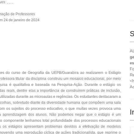
: , , , ,
mação de Professores
m 24 de janeiro de 2024
S
AL
ge
es
Fo
tes do curso de Geografia da UEPB/Guarabira ao realizarem o Estágio
Re
rofessora titular da disciplina construiu um mosaico educacional, por meio
<h
squisa é qualitativa e baseada na Pesquisa-Ação. Durante o estágio os
Ac
das reais, dentre elas a importância de construírem práticas de inclusão,
utilizadas durante as microaulas e regências. Os estudantes destacaram a
scolhas, sobretudo diante da diversidade humana que compõem uma sala
com os sujeitos do processo educativo, o que muitas vezes provoca uma
I
o a aprendizagem dos alunos. Não podemos negar que o estágio é um
 o componente tenhamos total profundidade dos processos educacionais
os os estágios apresentam problemas devidos a efetivação de modelos
ovendo uma reprodução cíclica de ações tradicionalista, que reprime o