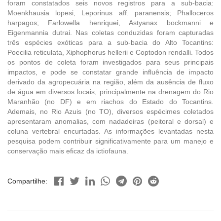
foram constatados seis novos registros para a sub-bacia:
Moenkhausia lopesi, Leporinus aff. paranensis; Phalloceros
harpagos; Farlowella henriquei, Astyanax bockmanni e
Eigenmannia dutrai. Nas coletas conduzidas foram capturadas
três espécies exóticas para a sub-bacia do Alto Tocantins:
Poecilia reticulata, Xiphophorus hellerii e Coptodon rendalli. Todos
os pontos de coleta foram investigados para seus principais
impactos, e pode se constatar grande influência de impacto
derivado da agropecuária na região, além da ausência de fluxo
de água em diversos locais, principalmente na drenagem do Rio
Maranhão (no DF) e em riachos do Estado do Tocantins.
Ademais, no Rio Azuis (no TO), diversos espécimes coletados
apresentaram anomalias, com nadadeiras (peitoral e dorsal) e
coluna vertebral encurtadas. As informações levantadas nesta
pesquisa podem contribuir significativamente para um manejo e
conservação mais eficaz da ictiofauna.
Compartilhe: