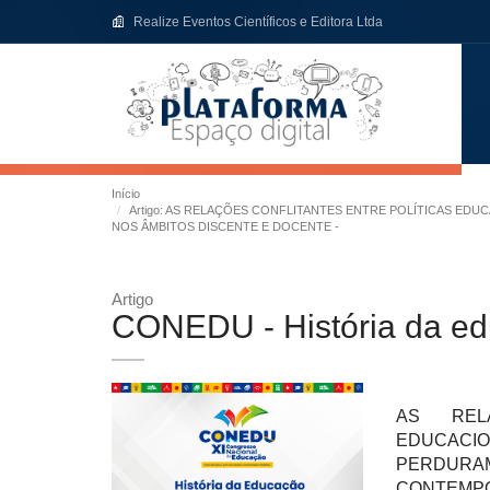
Realize Eventos Científicos e Editora Ltda
Início
Artigo: AS RELAÇÕES CONFLITANTES ENTRE POLÍTICAS E
NOS ÂMBITOS DISCENTE E DOCENTE -
Artigo
CONEDU - História da ed
AS RELA
EDUCAC
PERDURAM
CONTEMP