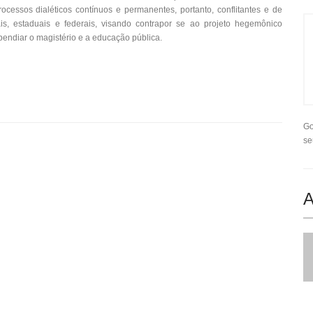
processos dialéticos contínuos e permanentes, portanto, conflitantes e de
ais, estaduais e federais, visando contrapor se ao projeto hegemônico
lipendiar o magistério e a educação pública.
Go
se
A