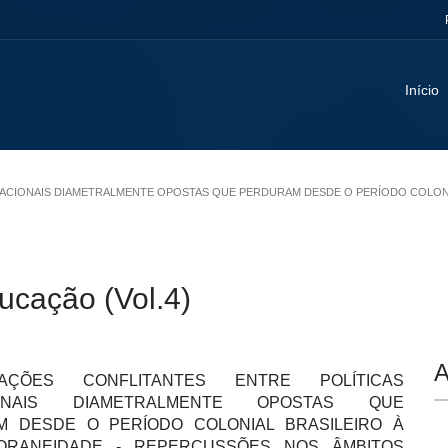
Início
DUCACIONAIS DIAMETRALMENTE OPOSTAS QUE PERDURAM DESDE O PERÍODO COLO
ucação (Vol.4)
A
ÇÕES CONFLITANTES ENTRE POLÍTICAS
IONAIS DIAMETRALMENTE OPOSTAS QUE
 DESDE O PERÍODO COLONIAL BRASILEIRO À
ORANEIDADE - REPERCUSSÕES NOS ÂMBITOS