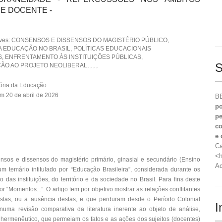
E DOCENTE -
aves: CONSENSOS E DISSENSOS DO MAGISTÉRIO PÚBLICO,
 EDUCAÇÃO NO BRASIL, POLÍTICAS EDUCACIONAIS
, ENFRENTAMENTO ÀS INSTITUIÇÕES PÚBLICAS,
S
O AO PROJETO NEOLIBERAL, , , ,
tória da Educação
m 20 de abril de 2026
BE
po
pe
co
e 
Ca
<h
nsos e dissensos do magistério primário, ginasial e secundário (Ensino
Ac
m temário intitulado por “Educação Brasileira”, considerada durante os
 das instituições, do território e da sociedade no Brasil. Para fins deste
r “Momentos...”. O artigo tem por objetivo mostrar as relações conflitantes
ostas, ou a ausência destas, e que perduram desde o Período Colonial
I
uma revisão comparativa da literatura inerente ao objeto de análise,
o hermenêutico, que permeiam os fatos e as ações dos sujeitos (docentes)