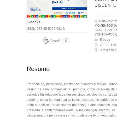
DISCENTE 
Palavra-ch
E-books
MOMENTOS DA
ISBN:
978-65-5222-081-3
CONFLITANTES
CONTRAPOSIÇÃ
E-book
Amei!
0
GT 03 - His
Publicado e
Resumo
Propõem-se, neste texto, mostrar os avanços e recuos, conse
Básico na atual nomenclatura) públicos, como categoria de u
períodos histórico-políticos desses cinco séculos de construção
trabalho, optou-se demarcar as fases e suas particularidades po
entre e políticas educacionais (modelos) diametralmente op
brasileiro à contemporaneidade. A metodologia ancorou se n
perpassando a pelos vieses crítico dialético e fenomenológic