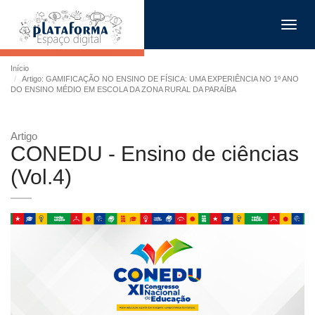
Toggl
navig
Início
Artigo: GAMIFICAÇÃO NO ENSINO DE FÍSICA: UMA EXPERIÊNCIA NO 1º ANO
DO ENSINO MÉDIO EM ESCOLA DA ZONA RURAL DA PARAÍBA
Artigo
CONEDU - Ensino de ciências
(Vol.4)