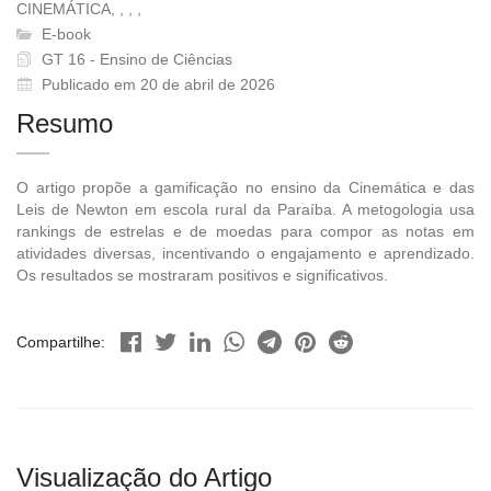
CINEMÁTICA, , , ,
E-book
GT 16 - Ensino de Ciências
Publicado em 20 de abril de 2026
Resumo
O artigo propõe a gamificação no ensino da Cinemática e das
Leis de Newton em escola rural da Paraíba. A metogologia usa
rankings de estrelas e de moedas para compor as notas em
atividades diversas, incentivando o engajamento e aprendizado.
Os resultados se mostraram positivos e significativos.
Compartilhe:
Visualização do Artigo