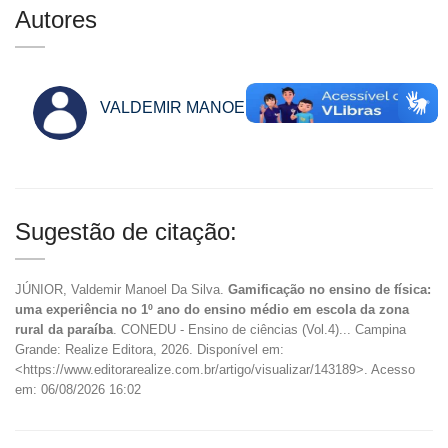
Autores
VALDEMIR MANOEL DA SILVA JÚNIOR
Sugestão de citação:
JÚNIOR, Valdemir Manoel Da Silva.
Gamificação no ensino de física:
uma experiência no 1º ano do ensino médio em escola da zona
rural da paraíba
. CONEDU - Ensino de ciências (Vol.4)... Campina
Grande: Realize Editora, 2026. Disponível em:
<https://www.editorarealize.com.br/artigo/visualizar/143189>. Acesso
em: 06/08/2026 16:02