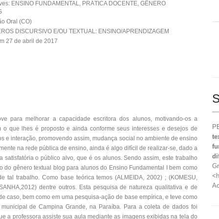
aves: ENSINO FUNDAMENTAL, PRÁTICA DOCENTE, GÊNERO
G
o Oral (CO)
ROS DISCURSIVO E/OU TEXTUAL: ENSINO/APRENDIZAGEM
m 27 de abril de 2017
S
ve para melhorar a capacidade escritora dos alunos, motivando-os a
PE
 o que lhes é proposto e ainda conforme seus interesses e desejos de
te
 e interação, promovendo assim, mudança social no ambiente de ensino
fu
mente na rede pública de ensino, ainda é algo difícil de realizar-se, dado a
di
a satisfatória o público alvo, que é os alunos. Sendo assim, este trabalho
Gr
ino do gênero textual blog para alunos do Ensino Fundamental I bem como
<h
 de tal trabalho. Como base teórica temos (ALMEIDA, 2002) ; (KOMESU,
Ac
NHA,2012) dentre outros. Esta pesquisa de natureza qualitativa e de
o de caso, bem como em uma pesquisa-ação de base empírica, e teve como
municipal de Campina Grande, na Paraíba. Para a coleta de dados foi
que a professora assiste sua aula mediante as imagens exibidas na tela do