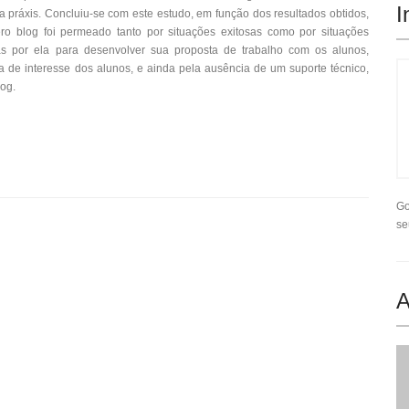
I
a práxis. Concluiu-se com este estudo, em função dos resultados obtidos,
o blog foi permeado tanto por situações exitosas como por situações
adas por ela para desenvolver sua proposta de trabalho com os alunos,
ta de interesse dos alunos, e ainda pela ausência de um suporte técnico,
log.
Go
se
A