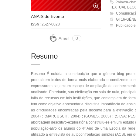
Palavra-ch
TEXTUAL BLO
Comunicaçã
ANAIS de Evento
GT16-GÊNE
ISSN:
2527-0028
Publicado e
Amei!
0
Resumo
Resumo É notória a contribuição que o gênero blog promo
produzirem textos de forma mais elaborada e condizente com
expressarem-se, em um espaço de ampliação de conhecimentos
analisado. Entretanto, sua efetivação em sala de aula, principal
falta de recursos em tais instituições, que contemplem de form
tem como objetivo apresentar e discutir a importância do ens
as dificuldades encontradas pela docente para a efetivação
2004) ; (MARCUSCHI, 2004) ; (GOMES, 2005) ; (SILVA; PESSA
abordagem descritivo-exploratória constituiu-se em um estud
população-alvo os alunos do 4º Ano de uma Escola da rede 
utilizado a entrevista de autoconfrontação simples (ACS), em 