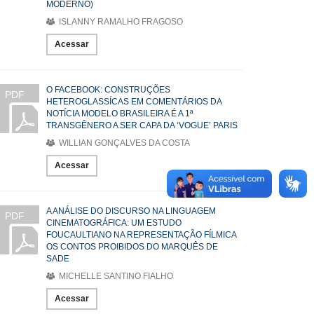
MODERNO)
ISLANNY RAMALHO FRAGOSO
Acessar
O FACEBOOK: CONSTRUÇÕES
PDF
HETEROGLASSÍCAS EM COMENTÁRIOS DA
NOTÍCIA MODELO BRASILEIRA É A 1ª
TRANSGÊNERO A SER CAPA DA ‘VOGUE’ PARIS
WILLIAN GONÇALVES DA COSTA
Acessar
A ANÁLISE DO DISCURSO NA LINGUAGEM
PDF
CINEMATOGRÁFICA: UM ESTUDO
FOUCAULTIANO NA REPRESENTAÇÃO FÍLMICA
OS CONTOS PROIBIDOS DO MARQUÊS DE
SADE
MICHELLE SANTINO FIALHO
Acessar