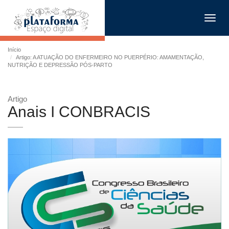
Toggl
navig
Início
Artigo: A ATUAÇÃO DO ENFERMEIRO NO PUERPÉRIO: AMAMENTAÇÃO,
NUTRIÇÃO E DEPRESSÃO PÓS-PARTO
Artigo
Anais I CONBRACIS