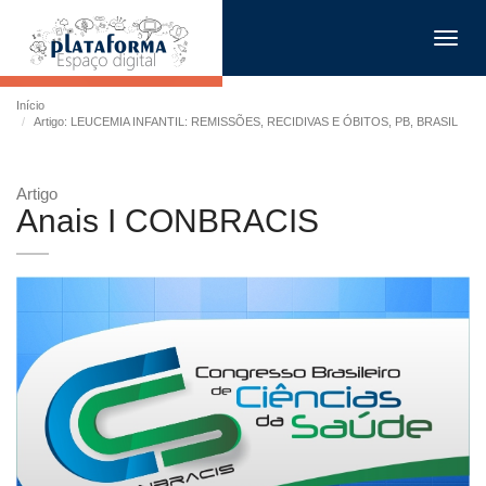
Toggl
navig
Início
Artigo: LEUCEMIA INFANTIL: REMISSÕES, RECIDIVAS E ÓBITOS, PB, BRASIL
Artigo
Anais I CONBRACIS