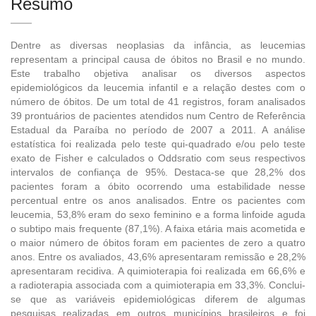
Resumo
Dentre as diversas neoplasias da infância, as leucemias
representam a principal causa de óbitos no Brasil e no mundo.
Este trabalho objetiva analisar os diversos aspectos
epidemiológicos da leucemia infantil e a relação destes com o
número de óbitos. De um total de 41 registros, foram analisados
39 prontuários de pacientes atendidos num Centro de Referência
Estadual da Paraíba no período de 2007 a 2011. A análise
estatística foi realizada pelo teste qui-quadrado e/ou pelo teste
exato de Fisher e calculados o Oddsratio com seus respectivos
intervalos de confiança de 95%. Destaca-se que 28,2% dos
pacientes foram a óbito ocorrendo uma estabilidade nesse
percentual entre os anos analisados. Entre os pacientes com
leucemia, 53,8% eram do sexo feminino e a forma linfoide aguda
o subtipo mais frequente (87,1%). A faixa etária mais acometida e
o maior número de óbitos foram em pacientes de zero a quatro
anos. Entre os avaliados, 43,6% apresentaram remissão e 28,2%
apresentaram recidiva. A quimioterapia foi realizada em 66,6% e
a radioterapia associada com a quimioterapia em 33,3%. Conclui-
se que as variáveis epidemiológicas diferem de algumas
pesquisas realizadas em outros municípios brasileiros e foi