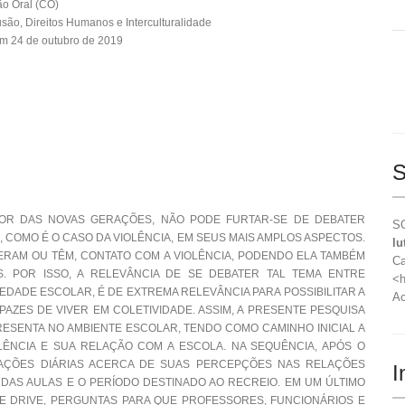
o Oral (CO)
usão, Direitos Humanos e Interculturalidade
m 24 de outubro de 2019
S
OR DAS NOVAS GERAÇÕES, NÃO PODE FURTAR-SE DE DEBATER
SO
 COMO É O CASO DA VIOLÊNCIA, EM SEUS MAIS AMPLOS ASPECTOS.
lu
ERAM OU TÊM, CONTATO COM A VIOLÊNCIA, PODENDO ELA TAMBÉM
Ca
 POR ISSO, A RELEVÂNCIA DE SE DEBATER TAL TEMA ENTRE
<h
DADE ESCOLAR, É DE EXTREMA RELEVÂNCIA PARA POSSIBILITAR A
Ac
AZES DE VIVER EM COLETIVIDADE. ASSIM, A PRESENTE PESQUISA
PRESENTA NO AMBIENTE ESCOLAR, TENDO COMO CAMINHO INICIAL A
LÊNCIA E SUA RELAÇÃO COM A ESCOLA. NA SEQUÊNCIA, APÓS O
TAÇÕES DIÁRIAS ACERCA DE SUAS PERCEPÇÕES NAS RELAÇÕES
I
 DAS AULAS E O PERÍODO DESTINADO AO RECREIO. EM UM ÚLTIMO
 DRIVE, PERGUNTAS PARA QUE PROFESSORES, FUNCIONÁRIOS E