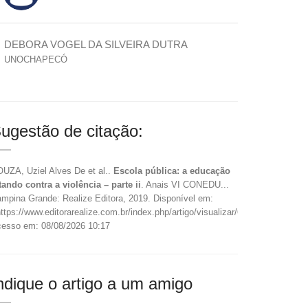
DEBORA VOGEL DA SILVEIRA DUTRA
UNOCHAPECÓ
ugestão de citação:
UZA, Uziel Alves De et al..
Escola pública: a educação
tando contra a violência – parte ii
. Anais VI CONEDU...
mpina Grande: Realize Editora, 2019. Disponível em:
ttps://www.editorarealize.com.br/index.php/artigo/visualizar/60335>.
esso em: 08/08/2026 10:17
ndique o artigo a um amigo