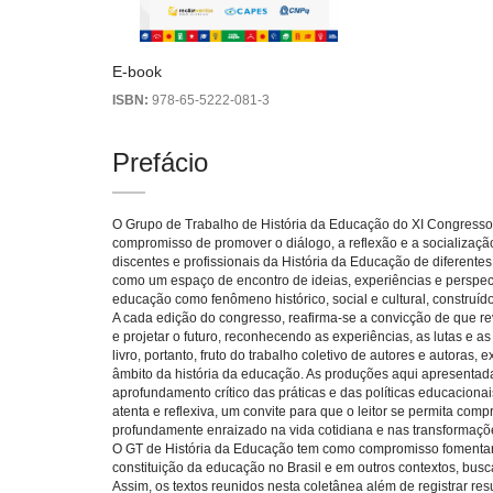
E-book
ISBN:
978-65-5222-081-3
Prefácio
O Grupo de Trabalho de História da Educação do XI Congress
compromisso de promover o diálogo, a reflexão e a socializaç
discentes e profissionais da História da Educação de diferente
como um espaço de encontro de ideias, experiências e persp
educação como fenômeno histórico, social e cultural, construído
A cada edição do congresso, reafirma-se a convicção de que r
e projetar o futuro, reconhecendo as experiências, as lutas e
livro, portanto, fruto do trabalho coletivo de autores e autora
âmbito da história da educação. As produções aqui apresent
aprofundamento crítico das práticas e das políticas educacionai
atenta e reflexiva, um convite para que o leitor se permita com
profundamente enraizado na vida cotidiana e nas transformaçõ
O GT de História da Educação tem como compromisso fomentar o
constituição da educação no Brasil e em outros contextos, busc
Assim, os textos reunidos nesta coletânea além de registrar 