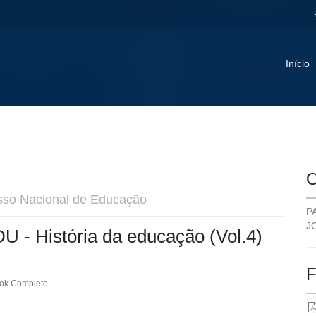
Início
O
sso Nacional de Educação
P
J
 - História da educação (Vol.4)
F
ook Completo