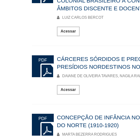
COLONIAL BRASILEIRO À C
ÂMBITOS DISCENTE E DOCEN
LUIZ CARLOS BERCOT
Acessar
CÁRCERES SÓRDIDOS E PREC
PDF
PRESÍDIOS NORDESTINOS NO I
DAIANE DE OLIVEIRA TAVARES, NAGILA RA
Acessar
CONCEPÇÃO DE INFÂNCIA N
PDF
DO NORTE (1910-1920)
MARTA BEZERRA RODRIGUES