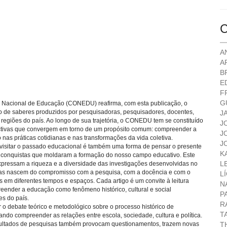
C
A
A
B
E
F
G
o Nacional de Educação (CONEDU) reafirma, com esta publicação, o
ão de saberes produzidos por pesquisadoras, pesquisadores, docentes,
J
s regiões do país. Ao longo de sua trajetória, o CONEDU tem se constituído
J
ectivas que convergem em torno de um propósito comum: compreender a
J
 nas práticas cotidianas e nas transformações da vida coletiva.
J
evisitar o passado educacional é também uma forma de pensar o presente
K
 as conquistas que moldaram a formação do nosso campo educativo. Este
L
s, expressam a riqueza e a diversidade das investigações desenvolvidas no
adas nascem do compromisso com a pesquisa, com a docência e com o
L
s em diferentes tempos e espaços. Cada artigo é um convite à leitura
N
preender a educação como fenômeno histórico, cultural e social
P
es do país.
R
 debate teórico e metodológico sobre o processo histórico de
T
ando compreender as relações entre escola, sociedade, cultura e política.
resultados de pesquisas também provocam questionamentos, trazem novas
T