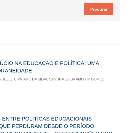
 Nas vozes que ecoam dos corredores,no papel amarelado das antigas
em solo de esperança. Educar é tecer o tempo com fios de memória e
os sustenta. Cada escola, cada caderno, cada palavra, é testemunho
rdade.
ÚCIO NA EDUCAÇÃO E POLÍTICA: UMA
ORANEIDADE
NUELLE CIPRIANO DA SILVA, SANDRA LÚCIA AMORIM GOMES
 ENTRE POLÍTICAS EDUCACIONAIS
QUE PERDURAM DESDE O PERÍODO