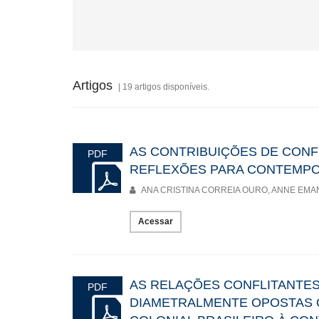
Entre arquivos e lembranças, a história da educação respira.
lições, há vestígios de sonhos e de lutas, sementes lançadas 
desejo,
com gestos que constroem o amanhã sem esquecer o ontem que 
vivo de quem acreditou que o conhecimento é caminho de libe
Artigos
| 19 artigos disponíveis.
AS CONTRIBUIÇÕES DE CONF
PDF
REFLEXÕES PARA CONTEMP
ANA CRISTINA CORREIA OURO, ANNE EMA
Acessar
AS RELAÇÕES CONFLITANTES
PDF
DIAMETRALMENTE OPOSTAS 