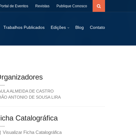
Portal de Eventos
Revistas
Publique Conosco
Trabalhos Publicados
Edições
Blog
Contato
rganizadores
AULA ALMEIDA DE CASTRO
OÃO ANTONIO DE SOUSA LIRA
icha Catalográfica
Visualizar Ficha Catalográfica